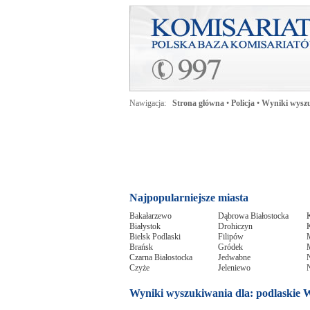
Nawigacja:
Strona główna
•
Policja
•
Wyniki wyszu
Najpopularniejsze miasta
Bakałarzewo
Dąbrowa Białostocka
Białystok
Drohiczyn
Bielsk Podlaski
Filipów
Brańsk
Gródek
Czarna Białostocka
Jedwabne
Czyże
Jeleniewo
Wyniki wyszukiwania dla: podlaskie 