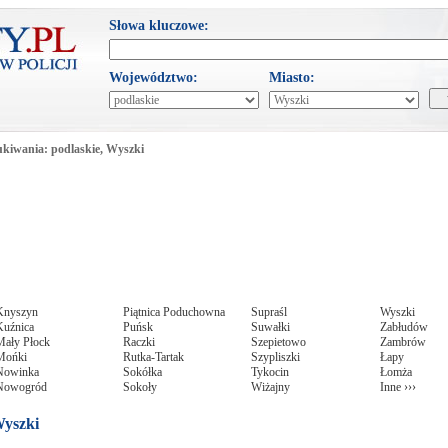
Słowa kluczowe:
Województwo:
Miasto:
kiwania: podlaskie, Wyszki
Knyszyn
Piątnica Poduchowna
Supraśl
Wyszki
Kuźnica
Puńsk
Suwałki
Zabłudów
Mały Płock
Raczki
Szepietowo
Zambrów
Mońki
Rutka-Tartak
Szypliszki
Łapy
Nowinka
Sokółka
Tykocin
Łomża
Nowogród
Sokoły
Wiżajny
Inne ›››
Wyszki