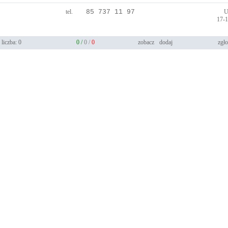
tel.
85 737 11 97
U
17-
liczba: 0
0 /
0 /
0
zobacz
dodaj
zgło