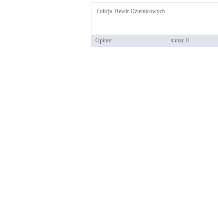
Policja. Rewir Dzielnicowych
Opinie:
suma: 0