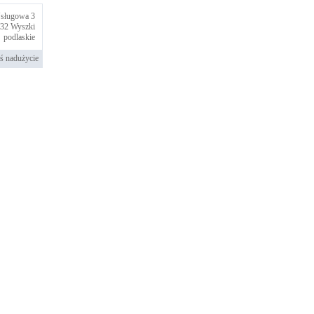
sługowa 3
132
Wyszki
podlaskie
ś nadużycie