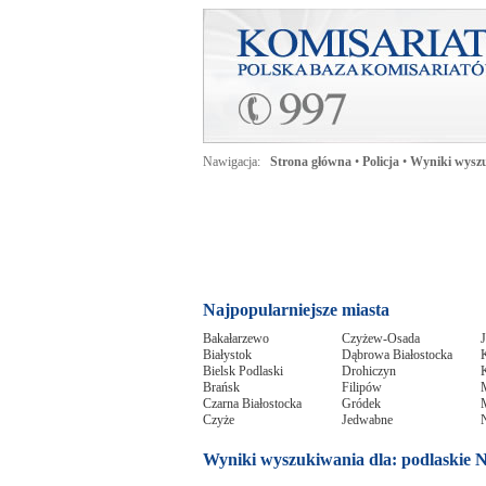
Nawigacja:
Strona główna
•
Policja
•
Wyniki wyszu
Najpopularniejsze miasta
Bakałarzewo
Czyżew-Osada
Białystok
Dąbrowa Białostocka
Bielsk Podlaski
Drohiczyn
Brańsk
Filipów
Czarna Białostocka
Gródek
Czyże
Jedwabne
Wyniki wyszukiwania dla: podlaskie 