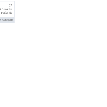
27
4
Nowinka
podlaskie
ś nadużycie