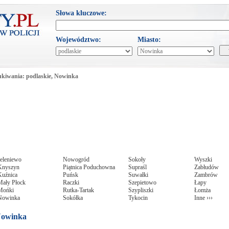
Słowa kluczowe:
Województwo:
Miasto:
kiwania: podlaskie, Nowinka
Jeleniewo
Nowogród
Sokoły
Wyszki
Knyszyn
Piątnica Poduchowna
Supraśl
Zabłudów
Kuźnica
Puńsk
Suwałki
Zambrów
Mały Płock
Raczki
Szepietowo
Łapy
Mońki
Rutka-Tartak
Szypliszki
Łomża
Nowinka
Sokółka
Tykocin
Inne ›››
Nowinka