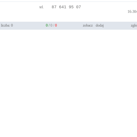
tel.
87 641 95 07
16-30
liczba: 0
0 /
0 /
0
zobacz
dodaj
zgło