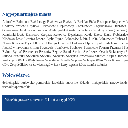
Najpopularniejsze miasta
Adamów
Babimost
Białobrzegi
Białowieża
Białystok
Bielsko-Biała
Biskupiec
Boguchwał
Chotcza-Józefów
Chynów
Ciechanów
Ciepłowody
Czerniewice
Częstochowa
Dąbrowa 
Gniewkowo
Godzianów
Gorzów Wielkopolski
Gostynin
Gołańcz
Grudziądz
Głogów
Głog
Kamionki Duże
Karniewo
Karpacz
Katowice
Kędzierzyn-Koźle
Kielce
Kluki
Kobiernice
Kłodawa
Laski
Legnica
Leszno
Lipka
Lipno
Lubaczów
Lubin
Lublin
Lubniewice
Lubrza
L
Nowy Korczyn
Nysa
Oleśnica
Olsztyn
Opatów
Opatówek
Opole
Opole Lubelskie
Ostró
Piotrków Trybunalski
Piła
Pogorzela
Polańczyk
Popielów
Poświętne
Poznań
Przemyśl
Pr
Rybno
Rymań
Rzeczenica
Rzeszów
Rzgów
Sanok
Siedlce
Siedliszcze-Osada
Siekierczyn
S
Stubno
Suwałki
Świdnica
Świdnik
Szczecin
Szczytna
Szprotawa
Słubice
Słupsk
Tarnów
Wałbrzych
Wicko
Wielichowo
Wierzbica-Osiedle
Wijewo
Wilczęta
Wleń
Wola Krzysztopo
Góra
Żory
Żółkiewka
Żywiec
Łagów
Łask
Łazy
Łęczna
Łódź
Łomża
Łubnice
Województwa
dolnośląskie
kujawsko-pomorskie
lubelskie
lubuskie
łódzkie
małopolskie
mazowieckie
zachodniopomorskie
Wszelkie prawa zastrzeżone, © komisariaty.pl 2026