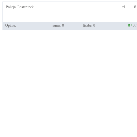
Policja. Posterunek
tel.
8
Opinie:
suma: 0
liczba: 0
0 /
0 