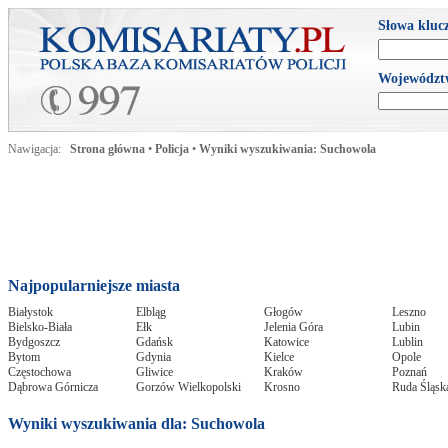
Słowa kluc
Województ
Nawigacja:
Strona główna
•
Policja
•
Wyniki wyszukiwania: Suchowola
Najpopularniejsze miasta
Białystok
Elbląg
Głogów
Leszno
Bielsko-Biała
Ełk
Jelenia Góra
Lubin
Bydgoszcz
Gdańsk
Katowice
Lublin
Bytom
Gdynia
Kielce
Opole
Częstochowa
Gliwice
Kraków
Poznań
Dąbrowa Górnicza
Gorzów Wielkopolski
Krosno
Ruda Śląsk
Wyniki wyszukiwania dla: Suchowola