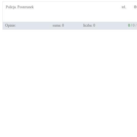
Policja. Posterunek
tel.
8
Opinie:
suma: 0
liczba: 0
0 /
0 