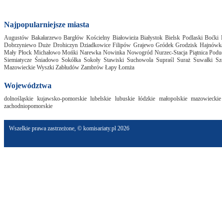
Najpopularniejsze miasta
Augustów
Bakałarzewo
Bargłów Kościelny
Białowieża
Białystok
Bielsk Podlaski
Boćki
Dobrzyniewo Duże
Drohiczyn
Dziadkowice
Filipów
Grajewo
Gródek
Grodzisk
Hajnówk
Mały Płock
Michałowo
Mońki
Narewka
Nowinka
Nowogród
Nurzec-Stacja
Piątnica Pod
Siemiatycze
Śniadowo
Sokółka
Sokoły
Stawiski
Suchowola
Supraśl
Suraż
Suwałki
Sz
Mazowieckie
Wyszki
Zabłudów
Zambrów
Łapy
Łomża
Województwa
dolnośląskie
kujawsko-pomorskie
lubelskie
lubuskie
łódzkie
małopolskie
mazowieckie
zachodniopomorskie
Wszelkie prawa zastrzeżone, © komisariaty.pl 2026