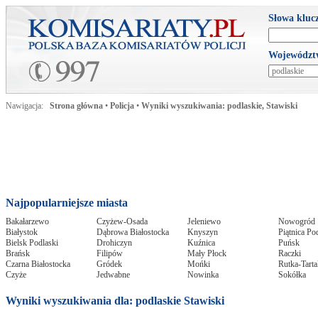
Słowa kluc
Województ
Nawigacja:
Strona główna
•
Policja
•
Wyniki wyszukiwania: podlaskie, Stawiski
Najpopularniejsze miasta
Bakałarzewo
Czyżew-Osada
Jeleniewo
Nowogród
Białystok
Dąbrowa Białostocka
Knyszyn
Piątnica P
Bielsk Podlaski
Drohiczyn
Kuźnica
Puńsk
Brańsk
Filipów
Mały Płock
Raczki
Czarna Białostocka
Gródek
Mońki
Rutka-Tarta
Czyże
Jedwabne
Nowinka
Sokółka
Wyniki wyszukiwania dla: podlaskie Stawiski