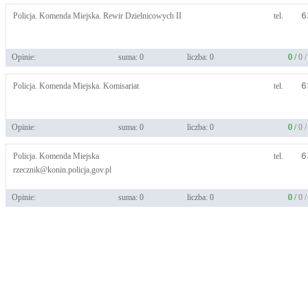
Policja. Komenda Miejska. Rewir Dzielnicowych II
tel.
6
Opinie:
suma: 0
liczba: 0
0 /
0 
Policja. Komenda Miejska. Komisariat
tel.
6
Opinie:
suma: 0
liczba: 0
0 /
0 
Policja. Komenda Miejska
tel.
6
rzecznik@konin.policja.gov.pl
Opinie:
suma: 0
liczba: 0
0 /
0 