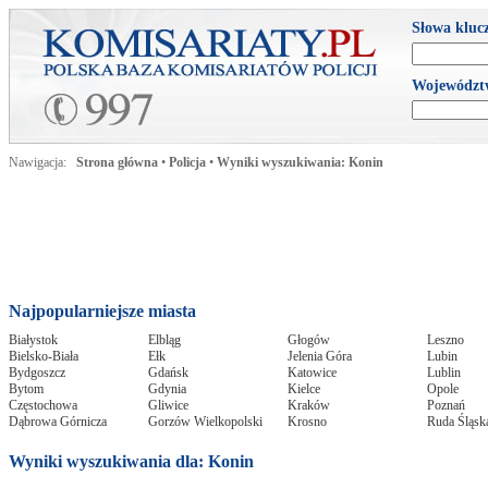
Słowa kluc
Województ
Nawigacja:
Strona główna
•
Policja
•
Wyniki wyszukiwania: Konin
Najpopularniejsze miasta
Białystok
Elbląg
Głogów
Leszno
Bielsko-Biała
Ełk
Jelenia Góra
Lubin
Bydgoszcz
Gdańsk
Katowice
Lublin
Bytom
Gdynia
Kielce
Opole
Częstochowa
Gliwice
Kraków
Poznań
Dąbrowa Górnicza
Gorzów Wielkopolski
Krosno
Ruda Śląsk
Wyniki wyszukiwania dla: Konin