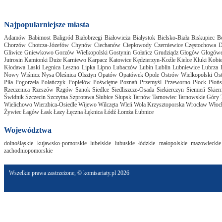
Najpopularniejsze miasta
Adamów
Babimost
Baligród
Białobrzegi
Białowieża
Białystok
Bielsko-Biała
Biskupiec
B
Chorzów
Chotcza-Józefów
Chynów
Ciechanów
Ciepłowody
Czerniewice
Częstochowa
D
Gliwice
Gniewkowo
Gorzów Wielkopolski
Gostynin
Gołańcz
Grudziądz
Głogów
Głogów
Jutrosin
Kamionki Duże
Karniewo
Karpacz
Katowice
Kędzierzyn-Koźle
Kielce
Kluki
Kobie
Kłodawa
Laski
Legnica
Leszno
Lipka
Lipno
Lubaczów
Lubin
Lublin
Lubniewice
Lubrza
Nowy Wiśnicz
Nysa
Oleśnica
Olsztyn
Opatów
Opatówek
Opole
Ostrów Wielkopolski
Os
Piła
Pogorzela
Polańczyk
Popielów
Poświętne
Poznań
Przemyśl
Przeworno
Płock
Płoń
Rzeczenica
Rzeszów
Rzgów
Sanok
Siedlce
Siedliszcze-Osada
Siekierczyn
Siemień
Skier
Świdnik
Szczecin
Szczytna
Szprotawa
Słubice
Słupsk
Tarnów
Tarnowiec
Tarnowskie Góry
Wielichowo
Wierzbica-Osiedle
Wijewo
Wilczęta
Wleń
Wola Krzysztoporska
Wrocław
Włoc
Żywiec
Łagów
Łask
Łazy
Łęczna
Łęknica
Łódź
Łomża
Łubnice
Województwa
dolnośląskie
kujawsko-pomorskie
lubelskie
lubuskie
łódzkie
małopolskie
mazowieckie
zachodniopomorskie
Wszelkie prawa zastrzeżone, © komisariaty.pl 2026